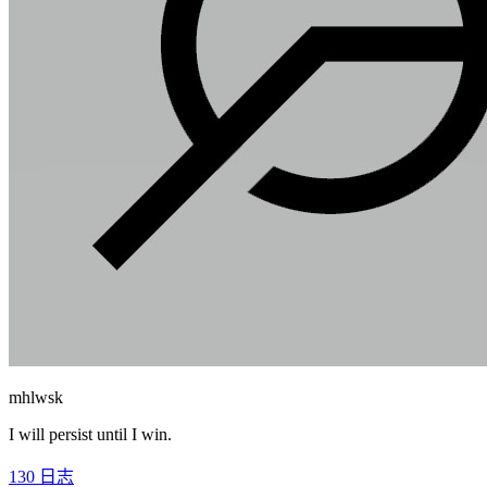
mhlwsk
I will persist until I win.
130
日志