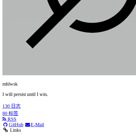
mhlwsk
I will persist until I win.
130
日志
80
标签
RSS
GitHub
E-Mail
Links