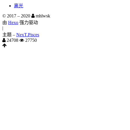
离光
© 2017 –
2020
mhlwsk
由
Hexo
强力驱动
|
主题 –
NexT.Pisces
24708
27750